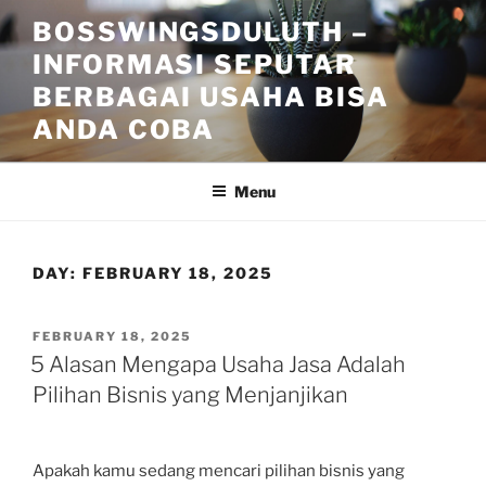
Skip
BOSSWINGSDULUTH –
to
INFORMASI SEPUTAR
content
BERBAGAI USAHA BISA
ANDA COBA
Menu
DAY:
FEBRUARY 18, 2025
POSTED
FEBRUARY 18, 2025
ON
5 Alasan Mengapa Usaha Jasa Adalah
Pilihan Bisnis yang Menjanjikan
Apakah kamu sedang mencari pilihan bisnis yang